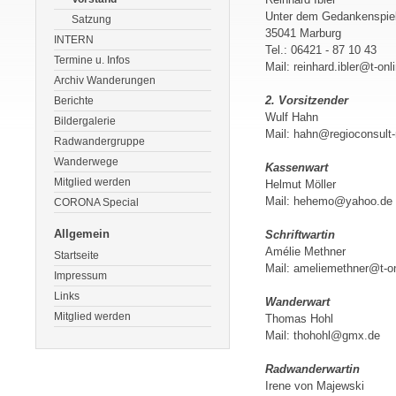
Unter dem Gedankenspie
Satzung
35041 Marburg
INTERN
Tel.: 06421 - 87 10 43
Termine u. Infos
Mail: reinhard.ibler@t-onl
Archiv Wanderungen
2. Vorsitzender
Berichte
Wulf Hahn
Bildergalerie
Mail: hahn@regioconsult
Radwandergruppe
Wanderwege
Kassenwart
Mitglied werden
Helmut Möller
Mail: hehemo@yahoo.de
CORONA Special
Allgemein
Schriftwartin
Amélie Methner
Startseite
Mail: ameliemethner@t-on
Impressum
Links
Wanderwart
Mitglied werden
Thomas Hohl
Mail: thohohl@gmx.de
Radwanderwartin
Irene von Majewski