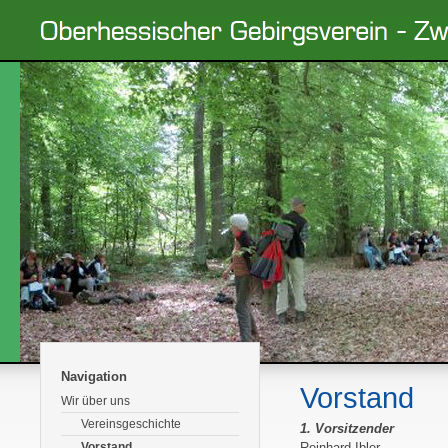
Navigation
Vorstand
Wir über uns
Vereinsgeschichte
1. Vorsitzender
Vorstand
Reinhard Ibler