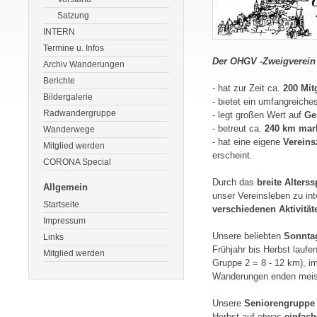
Satzung
INTERN
Termine u. Infos
Der OHGV -Zweigverein
Archiv Wanderungen
Berichte
- hat zur Zeit ca.
200 Mit
Bildergalerie
- bietet ein umfangreich
Radwandergruppe
- legt großen Wert auf
Ges
- betreut ca.
240 km mar
Wanderwege
- hat eine eigene
Vereinsz
Mitglied werden
erscheint.
CORONA Special
Durch das
breite Alters
Allgemein
unser Vereinsleben zu int
Startseite
verschiedenen Aktivität
Impressum
Unsere beliebten
Sonnta
Links
Frühjahr bis Herbst laufe
Mitglied werden
Gruppe 2 = 8 - 12 km), im
Wanderungen enden meist
Unsere
Seniorengruppe
Herbst auf etwas
einfach